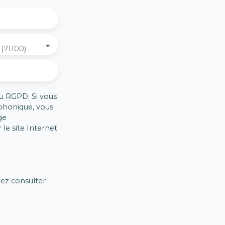
(71100)
u RGPD. Si vous
éphonique, vous
ge
le site Internet
lez consulter