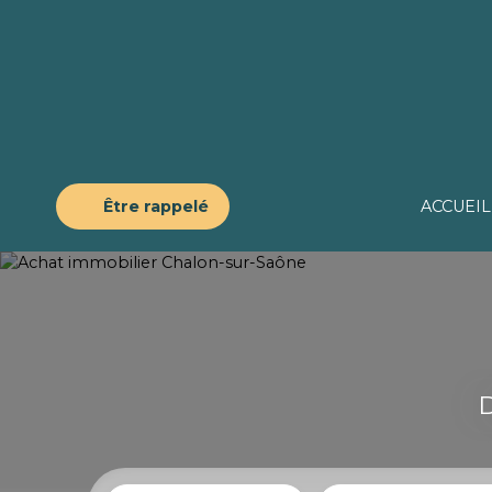
Être rappelé
ACCUEIL
D