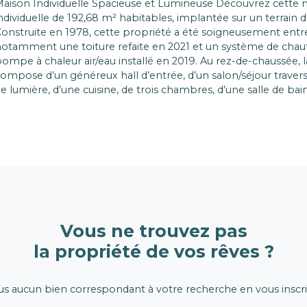
aison Individuelle Spacieuse et Lumineuse Découvrez cette 
ndividuelle de 192,68 m² habitables, implantée sur un terrain d
onstruite en 1978, cette propriété a été soigneusement entr
otamment une toiture refaite en 2021 et un système de chau
ompe à chaleur air/eau installé en 2019. Au rez-de-chaussée, 
ompose d’un généreux hall d’entrée, d’un salon/séjour traver
e lumière, d’une cuisine, de trois chambres, d’une salle de bai
aignoire et douche, d’un WC indépendant, ainsi que d’une
haufferie/buanderie et d’un cellier. À l’étage, vous trouverez d
hambres, une salle de bain avec WC, trois pièces supplément
ménager selon vos besoins (chambres, bureau, salle de jeux…)
renier offrant un potentiel complémentaire. À l’extérieur, un
ndépendant de 38 m², complété par un abri voitures de 34 m²
arfaire la fonctionnalité de cette propriété. Grâce à sa configu
raversante, la maison bénéficie d’une belle luminosité naturel
ong de la journée. Offrant de beaux volumes et un fort potent
Vous ne trouvez pas
’aménagement, cette maison pourra s’adapter à de nombreu
la propriété de vos rêves ?
e vie. Bien que la structure soit saine et l’entretien suivi, quel
e modernisation ou d’aménagement pourront être envisagés 
ettre pleinement au goût du jour. Commodités à proximité : 
 aucun bien correspondant à votre recherche en vous inscri
ommerces, transports en commun… Je suis à votre dispositio
enseignement complémentaire et pour organiser une visite.