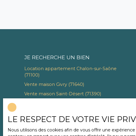
JE RECHERCHE UN BIEN
Location appartement Chalon-sur-Saône
(71100)
Vente maison Givry (71640)
Vente maison Saint-Désert (71390)
Vente maison Granges (71390)
Vente appartement Chalon-sur-Saône (71100)
LE RESPECT DE VOTRE VIE PRI
Vente terrain Jambles (71640)
Nous utilisons des cookies afin de vous offrir une expérien