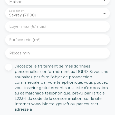
disposition pour tout
Maison
renseignement
Localisation
complémentaire ou
Sevrey (71100)
pour organiser une
visite.
Loyer max (€/mois)
Surface min (m²)
Pièces min
J'accepte le traitement de mes données
personnelles conformément au RGPD. Si vous ne
souhaitez pas faire l'objet de prospection
commerciale par voie téléphonique, vous pouvez
vous inscrire gratuitement sur la liste d'opposition
au démarchage téléphonique, prévu par l'article
L223-1 du code de la consommation, sur le site
Internet www.bloctel.gouv.fr ou par courrier
adressé à :