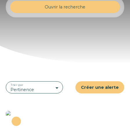
Ouvrir la recherche
Type d'offre
Location
Type de bien
Maison
Localisation
Sevrey (71100)
Loyer max (€/mois)
Trier par
Créer une alerte
Surface min (m²)
Pertinence
Rechercher