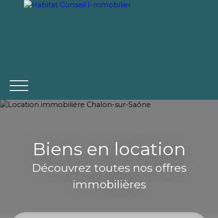
Être rappelé
Biens en location
ACCUEIL
ACHAT
VENTE
LOCATION
ACTUA
Découvrez toutes nos offres
immobilières
Estimation