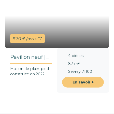
970
€ /mois CC
4
pièces
Pavillon neuf |
87 m² | 3
87
m²
Maison de plain-pied
Chambres
Sevrey 71100
construite en 2022
d'environ 87 m²
En savoir +
habitables. Elle se
compose d’une
entrée, d’une
agréable pièce de vie
avec cuisine ouverte
aménagée et équipée