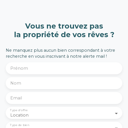
(four, plaque de
cuisson et hotte),
d’une buanderie, de
trois chambres, d’une
Vous ne trouvez pas
salle d’eau ainsi que
la propriété de vos rêves ?
d’un WC indépendant.
La pièce de vie
bénéficie d’un accès
Ne manquez plus aucun bien correspondant à votre
direct à la terrasse et
recherche en vous inscrivant à notre alerte mail !
au jardin d'environ 100
m², offrant un espace
Prénom
extérieur convivial et
fonctionnel. Un cellier
d’environ 8 m²,
Nom
accessible depuis le
jardin, vient
Email
compléter
l’ensemble. Chauffage
Type d'offre
au sol. Disponible à
Location
partir du 11 mars 2026.
Je reste à votre
Type de bien