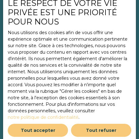
LE RESPECT DE VOTRE VIE
Nos honoraires
PRIVÉE EST UNE PRIORITÉ
Mentions légales
POUR NOUS
Politique de confidentialité
Nous utilisons des cookies afin de vous offrir une
Plan du site
expérience optimale et une communication pertinente
Gérer les cookies
sur notre site. Grace à ces technologies, nous pouvons
vous proposer du contenu en rapport avec vos centres
Propulsé par
d'intérêt. Ils nous permettent également d'améliorer la
qualité de nos services et la convivialité de notre site
internet. Nous utiliserons uniquement les données
personnelles pour lesquelles vous avez donné votre
accord. Vous pouvez les modifier à n'importe quel
+33 3 85 44 23 32
moment via la rubrique ″Gérer les cookies″ en bas de
notre site, à l'exception des cookies essentiels à son
fonctionnement. Pour plus d'informations sur vos
données personnelles, veuillez consulter
56 Rue Général Giraud
notre politique de confidentialité
.
71100 Chalon-sur-Saône
Tout accepter
Tout refuser