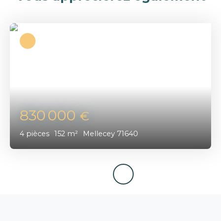
830 000
€
4
pièces
152
m²
Mellecey 71640