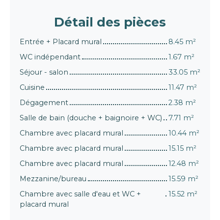
Détail
des pièces
Entrée + Placard mural
8.45 m²
WC indépendant
1.67 m²
Séjour - salon
33.05 m²
Cuisine
11.47 m²
Dégagement
2.38 m²
Salle de bain (douche + baignoire + WC)
7.71 m²
Chambre avec placard mural
10.44 m²
Chambre avec placard mural
15.15 m²
Chambre avec placard mural
12.48 m²
Mezzanine/bureau
15.59 m²
Chambre avec salle d'eau et WC +
15.52 m²
placard mural