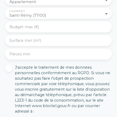
aménagée et équipée.
Appartement
L’espace nuit se
Localisation
compose de trois
Saint-Rémy (71100)
belles chambres, une
salle d'eau moderne
Budget max (€)
ainsi qu’un WC
indépendant.
L’immeuble a
Surface min (m²)
bénéficié
d’importants travaux
Pièces min
de rénovation, tout
comme
l’appartement qui a
J'accepte le traitement de mes données
été entièrement
personnelles conformément au RGPD. Si vous ne
modernisé,
souhaitez pas faire l'objet de prospection
permettant de
commerciale par voie téléphonique, vous pouvez
profiter d’un
vous inscrire gratuitement sur la liste d'opposition
immeuble et d'un
au démarchage téléphonique, prévu par l'article
logement sans
L223-1 du code de la consommation, sur le site
travaux à prévoir. Un
Internet www.bloctel.gouv.fr ou par courrier
bien clé en main. Trois
adressé à :
places de