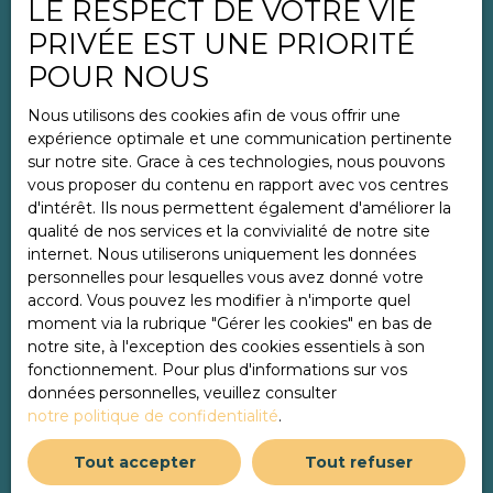
LE RESPECT DE VOTRE VIE
Nos honoraires
PRIVÉE EST UNE PRIORITÉ
Mentions légales
POUR NOUS
Politique de confidentialité
Nous utilisons des cookies afin de vous offrir une
Plan du site
expérience optimale et une communication pertinente
Gérer les cookies
sur notre site. Grace à ces technologies, nous pouvons
vous proposer du contenu en rapport avec vos centres
Propulsé par
d'intérêt. Ils nous permettent également d'améliorer la
qualité de nos services et la convivialité de notre site
internet. Nous utiliserons uniquement les données
personnelles pour lesquelles vous avez donné votre
accord. Vous pouvez les modifier à n'importe quel
+33 3 85 44 23 32
moment via la rubrique ″Gérer les cookies″ en bas de
notre site, à l'exception des cookies essentiels à son
fonctionnement. Pour plus d'informations sur vos
données personnelles, veuillez consulter
56 Rue Général Giraud
notre politique de confidentialité
.
71100 Chalon-sur-Saône
Tout accepter
Tout refuser