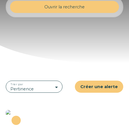
Ouvrir la recherche
Type d'offre
Vente
Type de bien
Appartement
Localisation
Saint-Rémy (71100)
Budget max (€)
Trier par
Créer une alerte
Surface min (m²)
Pertinence
Rechercher