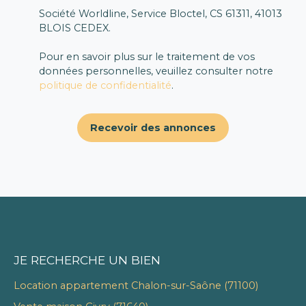
stationnement
Société Worldline, Service Bloctel, CS 61311, 41013
privatives Faibles
BLOIS CEDEX.
charges de
copropriété Un
Pour en savoir plus sur le traitement de vos
appartement rare sur
données personnelles, veuillez consulter notre
le secteur, alliant
politique de confidentialité
.
confort moderne,
tranquillité et
emplacement
Recevoir des annonces
privilégié. Je suis à
votre disposition pour
tout renseignement
complémentaire et
organiser une visite.
JE RECHERCHE UN BIEN
Location appartement Chalon-sur-Saône (71100)