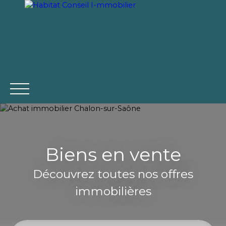
Être rappelé
Biens en vente
ACCUEIL
ACHAT
VENTE
LOCATION
ACTUA
Découvrez toutes nos offres
immobilières
Estimation