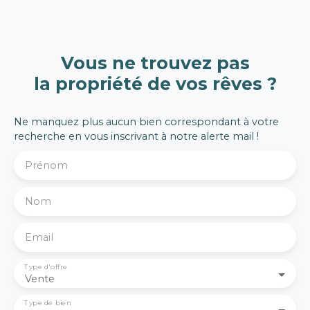
appartement
entièrement rénové
de 79 m², situé au
premier étage d’une
Vous ne trouvez pas
petite copropriété de
la propriété de vos rêves ?
seulement 5
logements. Dès
l’entrée, vous serez
Ne manquez plus aucun bien correspondant à votre
séduits par
recherche en vous inscrivant à notre alerte mail !
l’atmosphère
chaleureuse et
Prénom
soignée du bien,
offrant un cadre de vie
confortable et
Nom
fonctionnel.
L’appartement
Email
propose une
agréable pièce de vie
Type d'offre
lumineuse avec
Vente
cuisine ouverte
entièrement
Type de bien