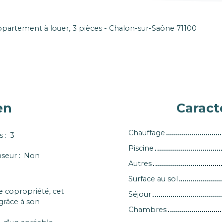
partement à louer, 3 pièces - Chalon-sur-Saône 71100
en
Caract
Chauffage
s
:
3
Piscine
nseur
:
Non
Autres
Surface au sol
te copropriété, cet
Séjour
grâce à son
Chambres