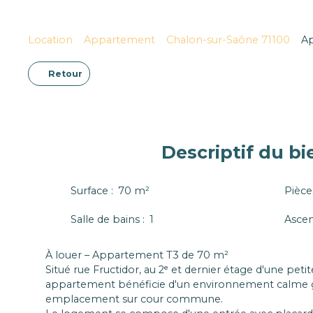
Location
Appartement
Chalon-sur-Saône 71100
Ap
Retour
Descriptif
du bi
Surface
:
70
m²
Pièce
Salle de bains
:
1
Asce
À louer – Appartement T3 de 70 m²
Situé rue Fructidor, au 2ᵉ et dernier étage d'une peti
appartement bénéficie d'un environnement calme 
emplacement sur cour commune.