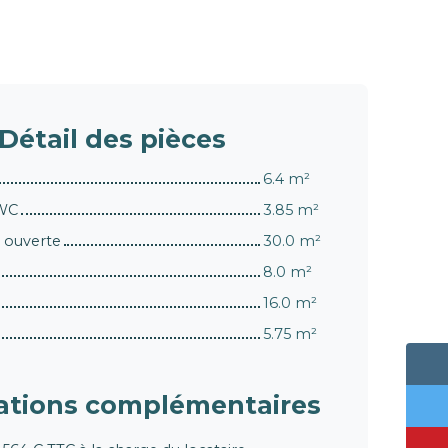
Détail
des pièces
6.4 m²
 WC
3.85 m²
e ouverte
30.0 m²
8.0 m²
16.0 m²
5.75 m²
ations
complémentaires