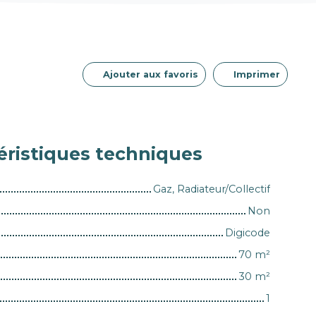
Ajouter aux favoris
Imprimer
éristiques
techniques
Gaz, Radiateur/Collectif
Non
Digicode
70
m²
30
m²
1