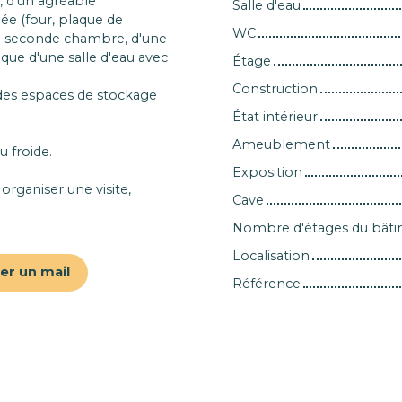
 d'un agréable
Salle d'eau
ée (four, plaque de
WC
 de seconde chambre, d'une
 que d'une salle d'eau avec
Étage
Construction
 des espaces de stockage
État intérieur
Ameublement
 froide.
Exposition
ganiser une visite,
Cave
Nombre d'étages du bât
Localisation
er un mail
Référence