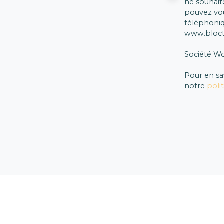
ne souhait
pouvez vou
téléphoniq
www.blocte
Société Wo
Pour en sa
notre
poli