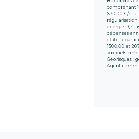
Honoraires de 
comprenant 141
670.00 €/mois.
régularisation
énergie D, Cl
dépenses annu
établi à partir
1500.00 et 207
auxquels ce bi
Géorisques : g
Agent commerci