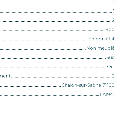
1
1
2
1900
En bon état
Non meublé
Sud
Oui
iment
2
Chalon-sur-Saône 71100
LA1941